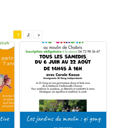
Chabris est un
au nord du dépar
Elle est à 45 minu
d’Orléans, Bourges et
Elle compte 2782 habit
Vous y trouverez 2 zone
au primaire), un collèg
tous les commerces de 
i gong
Chabris es