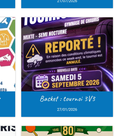
Lonsee 
Des échang
l
V3