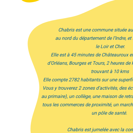
e commune située au bord du Cher,
tement de l’Indre,
et limitrophe avec
le
Loir et Cher.
tes de Châteauroux et de Blois, 1 heure
 Tours, 2 heures de Paris, l’autoroute se
trouvant à 10 kms
ants sur une superficie de 4122 hectares.
s d’activités, des écoles (de la maternelle
e, une maison de retraite, une médiathèque,
proximité, un marché local, une piscine et
un pôle de santé.
t jumelée avec la commune de