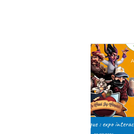
1
2
>
ue : expo interactive
Les jardins du moulin : q