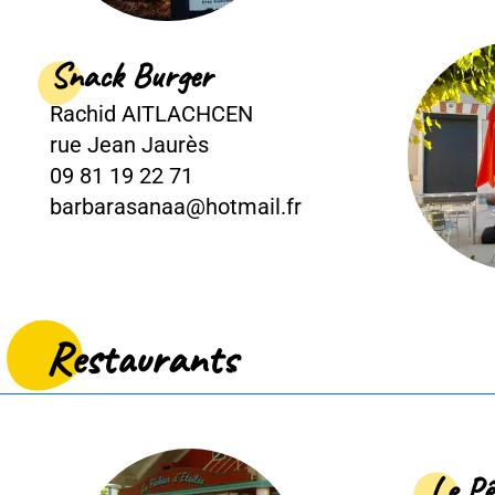
k Burger
d AITLACHCEN
n Jaurès
9 22 71
sanaa@hotmail.fr
taurants
Le Pêcheur d'Et