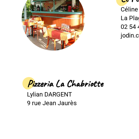
Céline JODIN
La Plage
02 54 41 24 57
jodin.celine@hotma
izzeria La Chabriotte
lian DARGENT
ue Jean Jaurès