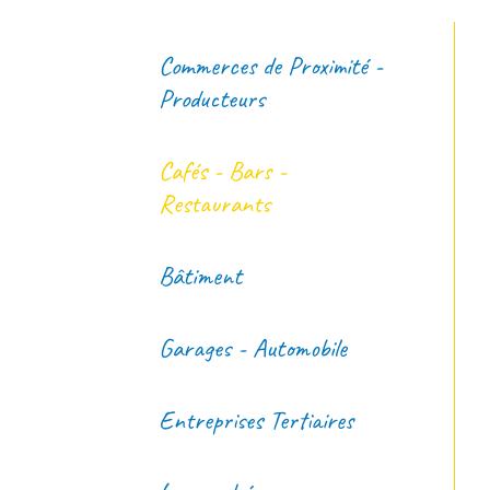
Ca
Commerces de Proximité -
Producteurs
Le Café
Cafés - Bars -
Christian
Restaurants
3 rue du P
02 54 40 0
Bâtiment
Garages - Automobile
Entreprises Tertiaires