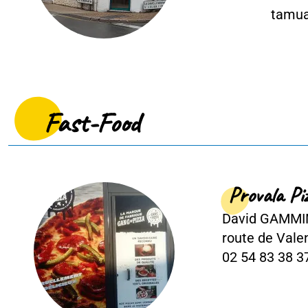
tamuamit85@gma
st-Food
Provala Pizza (Gang 
David GAMMINO
route de Valençay
02 54 83 38 37