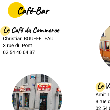
fé-Bar
 du Commerce
 BOUFFETEAU
ont
4 87
Le Validé - P
Amit TAMU
8 rue du Pont
02 54 00 24 87