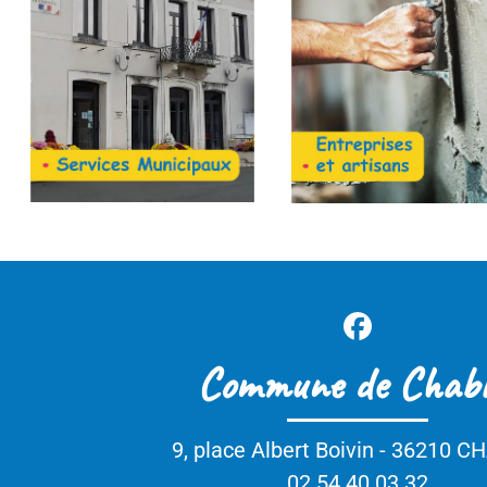
Commune de Chabris
9, place Albert Boivin -
36210 CHABRIS
02 54 40 03 32