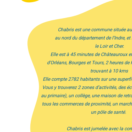
e commune située au bord du Cher,
tement de l’Indre,
et limitrophe avec
le
Loir et Cher.
tes de Châteauroux et de Blois, 1 heure
 Tours, 2 heures de Paris, l’autoroute se
trouvant à 10 kms
ants sur une superficie de 4122 hectares.
s d’activités, des écoles (de la maternelle
e, une maison de retraite, une médiathèque,
proximité, un marché local, une piscine et
un pôle de santé.
t jumelée avec la commune de