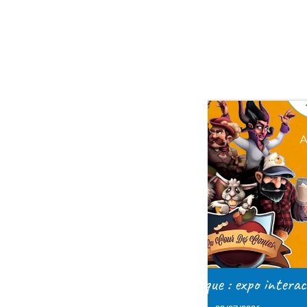
1
2
>
ue : expo interactive
Les jardins du moulin : q