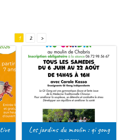
Chabris est un
au nord du dépar
Elle est à 45 minu
d’Orléans, Bourges et
Elle compte 2782 habit
Vous y trouverez 2 zone
au primaire), un collèg
tous les commerces de 
i gong
Chabris es