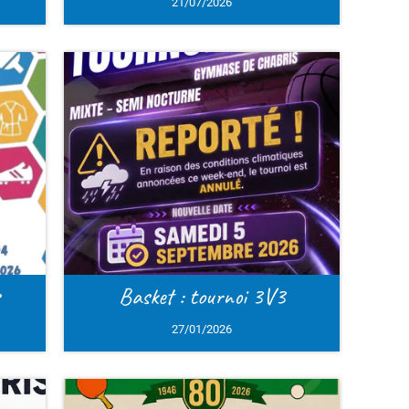
Lonsee 
Des échang
l
V3