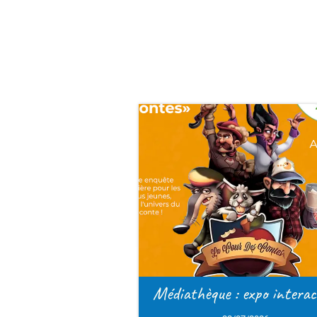
1
2
>
Médiathèque : expo interactive
Les jar