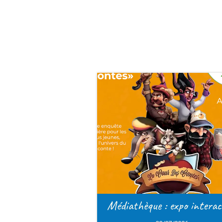
1
2
>
Médiathèque : expo interactive
Les jar